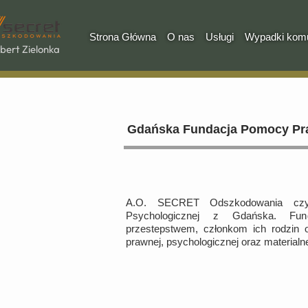
Strona Główna
O nas
Usługi
Wypadki komu
bert Zielonka
Gdańska Fundacja Pomocy Pra
A.O. SECRET Odszkodowania czy
Psychologicznej z Gdańska. Fu
przestepstwem, członkom ich rodzin 
prawnej, psychologicznej oraz materialne