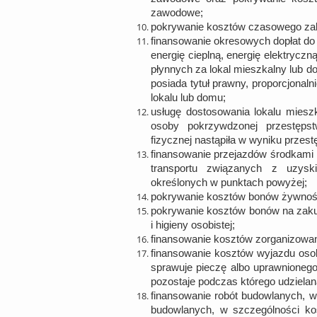
zawodowe;
pokrywanie kosztów czasowego zakw
finansowanie okresowych dopłat do
energię cieplną, energię elektryczną
płynnych za lokal mieszkalny lub d
posiada tytuł prawny, proporcjonal
lokalu lub domu;
usługę dostosowania lokalu miesz
osoby pokrzywdzonej przestęps
fizycznej nastąpiła w wyniku przest
finansowanie przejazdów środkami 
transportu związanych z uzys
określonych w punktach powyżej;
pokrywanie kosztów bonów żywnoś
pokrywanie kosztów bonów na zakup
i higieny osobistej;
finansowanie kosztów zorganizowa
finansowanie kosztów wyjazdu oso
sprawuje pieczę albo uprawnionego
pozostaje podczas którego udziela
finansowanie robót budowlanych, w 
budowlanych, w szczególności kos