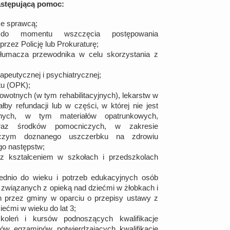
astępującą pomoc:
e sprawcą;
do momentu wszczęcia postępowania
zez Policję lub Prokuraturę;
łumacza przewodnika w celu skorzystania z
peutycznej i psychiatrycznej;
u (OPK);
wotnych (w tym rehabilitacyjnych), lekarstw w
łby refundacji lub w części, w której nie jest
nych, w tym materiałów opatrunkowych,
oraz środków pomocniczych, w zakresie
iczym doznanego uszczerbku na zdrowiu
go następstw;
z kształceniem w szkołach i przedszkolach
ednio do wieku i potrzeb edukacyjnych osób
związanych z opieką nad dziećmi w żłobkach i
 przez gminy w oparciu o przepisy ustawy z
ziećmi w wieku do lat 3;
zkoleń i kursów podnoszących kwalifikacje
w egzaminów potwierdzających kwalifikacje