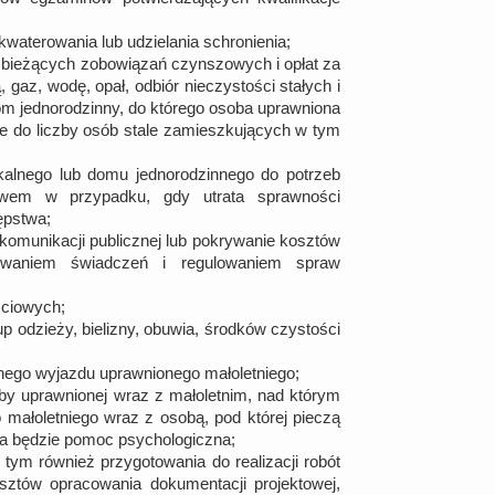
aterowania lub udzielania schronienia;
 bieżących zobowiązań czynszowych i opłat za
, gaz, wodę, opał, odbiór nieczystości stałych i
om jednorodzinny, do którego osoba uprawniona
nie do liczby osób stale zamieszkujących w tym
kalnego lub domu jednorodzinnego do potrzeb
twem w przypadku, gdy utrata sprawności
ępstwa;
komunikacji publicznej lub pokrywanie kosztów
kiwaniem świadczeń i regulowaniem spraw
ciowych;
 odzieży, bielizny, obuwia, środków czystości
nego wyjazdu uprawnionego małoletniego;
by uprawnionej wraz z małoletnim, nad którym
 małoletniego wraz z osobą, pod której pieczą
na będzie pomoc psychologiczna;
tym również przygotowania do realizacji robót
ztów opracowania dokumentacji projektowej,