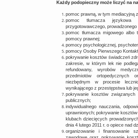
Każdy podopieczny może liczyć na n
pomoc prawną, w tym mediacyjną z
pomoc tłumacza językowa 
przygotowawczego, prowadzonego pr
pomoc tłumacza migowego albo t
pomocy prawnej;
pomocy psychologicznej, psychotera
pomocy Osoby Pierwszego Kontakt
pokrywanie kosztów świadczeń zdro
zakresie, w którym lek nie podlega
refundowany, wyrobów medycz
przedmiotów ortopedycznych 
niezbędnym w procesie leczn
wynikającego z przestępstwa lub je
pokrywanie kosztów związanych 
publicznych;
indywidualnego nauczania, odpowi
uprawnionych; pokrywanie kosztów 
klubach dziecięcych prowadzonych
dnia 4 lutego 2011 r. o opiece nad d
organizowanie i finansowanie s
zawodowe oraz pokrywanie kosztó