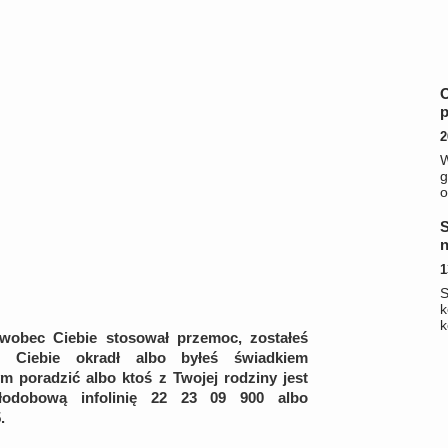
p
2
g
o
S
n
1
k
k
 wobec Ciebie stosował przemoc, zostałeś
oś Ciebie okradł albo byłeś świadkiem
m poradzić albo ktoś z Twojej rodziny jest
łodobową infolinię 22 23 09 900 albo
.