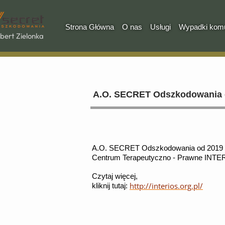
Strona Główna
O nas
Usługi
Wypadki komu
bert Zielonka
A.O. SECRET Odszkodowania 
A.O. SECRET Odszkodowania od 2019 r.
Centrum Terapeutyczno - Prawne INTE
Czytaj więcej,
http://interios.org.pl/
kliknij tutaj: