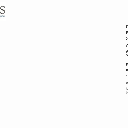
p
2
g
o
S
n
1
k
k