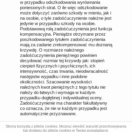
w przypadku odszkodowania wyrównania
poniesionych strat. O ile więc odszkodowanie
może dotyczyć zarówno szkody w mieniu, jak i
na osobie, o tyle zadośćuczynienie należne jest
jedynie w przypadku szkody na osobie.
Podstawową rolą zadośćuczynienia jest funkcja
kompensacyjna. Pieniądze otrzymane przez
poszkodowanego tytułem zadośćuczynienia
mają za zadanie zrekompensować mu doznaną
krzywdę. O rozmiarze należnego
zadośćuczynienia pieniężnego powinien
decydować rozmiar tej krzywdy jak: stopień
cierpień fizycznych i psychicznych, ich
intensywność, czas trwania, nieodwracalność
następstw wypadku i inne podobne
okoliczności. Szacowanie wysokości
należnych kwot pieniężnych z tego tytułu nie
należy do łatwych i wymaga w każdym
przypadku dogłębnej i indywidualnej oceny.
Zadośćuczynienie ma charakter fakultatywny
co oznacza, że nie w każdym przypadku jest
automatycznie przyznawane.
Strona korzysta z plików cookies. Możesz określić warunki przechowywania
lub dostępu do plików cookies w Twojej przeglądarce.