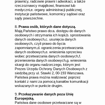
prawnicy, radcowie prawni i adwokaci, a także
rzeczoznawcy majątkowi, finansowi lub
medyczni,e. organy administracji publicznej,
instytucje państwowe, komornicy sądowi oraz
sądy powszechne.
8.
Prawa osób, których dane dotyczą.
Mają Państwo prawo do:a. dostępu do danych
osobowych i otrzymania ich kopii,b. sprostowania
danych osobowych,c. usunięcia danych
osobowych, czyli prawo do bycia
zapomnianym,d. ograniczenia przetwarzania
danych osobowych,e. wniesienia sprzeciwu
wobec przetwarzania danych osobowych,f.
przeniesienia danych osobowych,g. wniesienia
skargi do organu nadzorczego, którym jest
Prezes Urzędu Ochrony Danych Osobowych z
siedzibą przy ul. Stawki 2, 00-193 Warszawa.
Państwa prawa można realizować poprzez
kontakt z nami za pomocą kanałów komunikacji
wskazanych w punkcie drugim.
9.
Przekazywanie danych poza Unię
Europejską.
Państwa dane osobowe przetwarzane są w