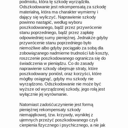
podmiotu, która tę szkodę wyrządziła.
Odszkodowanie jest rekompensatą za szkodę
materialną, która ma charakter wymierny i
dający się wyliczyć. Naprawienie szkody
powinno nastąpić, według wyboru
poszkodowanego, bądź przez przywrócenie
stanu poprzedniego, bądź przez zapłatę
odpowiedniej sumy pieniężnej. Jednakże gdyby
przywrócenie stanu poprzedniego było
niemożliwe albo gdyby pociągało za sobą dla
zobowiązanego nadmierne trudności lub koszty,
roszczenie poszkodowanego ogranicza się do
świadczenia w pieniądzu. Co do zasady
naprawienie szkody obejmuje straty, które
poszkodowany poniósł, oraz korzyści, które
mógłby osiągnąć, gdyby mu szkody nie
wyrządzono. Odszkodowanie nie może być
wyższe od wyrządzonej szkody, jego rolą jest
wyłącznie jej wyrównanie.
Natomiast zadośćuczynienie jest formą
pieniężnej rekompensaty szkody
niemajątkowej, tzw. krzywdy, wynikłej z
ujemnych przeżyć poszkodowanego czyli
cierpienia fizycznego i psychicznego, a nie jak