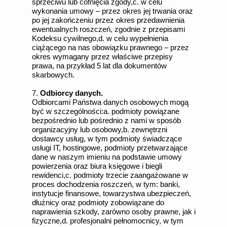
sprzeciwu lub cofnięcia zgody,c. w celu
wykonania umowy – przez okres jej trwania oraz
po jej zakończeniu przez okres przedawnienia
ewentualnych roszczeń, zgodnie z przepisami
Kodeksu cywilnego,d. w celu wypełnienia
ciążącego na nas obowiązku prawnego – przez
okres wymagany przez właściwe przepisy
prawa, na przykład 5 lat dla dokumentów
skarbowych.
7.
Odbiorcy danych.
Odbiorcami Państwa danych osobowych mogą
być w szczególności:a. podmioty powiązane
bezpośrednio lub pośrednio z nami w sposób
organizacyjny lub osobowy,b. zewnętrzni
dostawcy usług, w tym podmioty świadczące
usługi IT, hostingowe, podmioty przetwarzające
dane w naszym imieniu na podstawie umowy
powierzenia oraz biura księgowe i biegli
rewidenci,c. podmioty trzecie zaangażowane w
proces dochodzenia roszczeń, w tym: banki,
instytucje finansowe, towarzystwa ubezpieczeń,
dłużnicy oraz podmioty zobowiązane do
naprawienia szkody, zarówno osoby prawne, jak i
fizyczne,d. profesjonalni pełnomocnicy, w tym