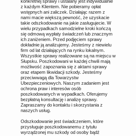
konkretnej sprawy i ustalany jest indywidualnie
z każdym Klientem. Nie pobieramy opłat
wstępnych ani zaliczek. Działając razem z
nami macie większą pewność, że uzyskacie
takie odszkodowanie na jakie zasługujecie. W
wielu przypadkach samodzielne kroki kończą
się odmową wypłaty świadczeń lub znacznym
ich zaniżeniem. Przed podjęciem sprawy
dokładnie ją analizujemy. Jesteśmy z niewielu
firm od lat działających na rynku lokalnym.
Wszystkie sprawy realizowane są na miejscu w
Słupsku. Poszkodowani w każdej chwili mają
możliwość zapoznania się z aktami sprawy
oraz etapem likwidacji szkody. Jesteśmy
przeciwwagą dla Towarzystw
Ubezpieczeniowych. Naszym zadaniem jest
ochrona praw i interesów osób
poszkodowanych w wypadkach. Oferujemy
bezpłatną konsultację i analizę sprawy.
Zapraszamy do kontaktu i skorzystania z
naszych usług.
Odszkodowanie jest świadczeniem, które
przysługuje poszkodowanemu z tytułu
wyrządzonej mu szkody od osoby bądź