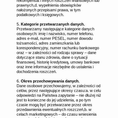
rekompensat i innych roszczeń finansowych lub
prawnych,d. wypełnienia obowiązków
nałożonych przepisami prawa, w tym
podatkowych i księgowych.
5.
Kategorie przetwarzanych danych.
Przetwarzamy następujące kategorie danych
osobowych: imię i nazwisko, numer telefonu,
adres e-mail, numer PESEL, numer dowodu
tożsamości, adres zamieszkania lub
korespondencyjny, numer rachunku bankowego
oraz – w zależności od rodzaju sprawy – dane
dotyczące stanu zdrowia, dane o sytuacji
finansowej, historię kredytową, umowy bankowe
oraz inne informacje niezbędne do ustalenia i
dochodzenia roszczeń.
6.
Okres przechowywania danych.
Dane osobowe przechowujemy, w zależności od
celów, przez następujące okresy czasu:a. w celu
odpowiedzi na Państwa zapytanie – nie dłużej niż
jest to konieczne do jej udzielenia, a po tym
czasie mogą być przetwarzane przez okres
przedawnienia ewentualnych roszczeń,b. w
celach marketingowych – do czasu wniesienia