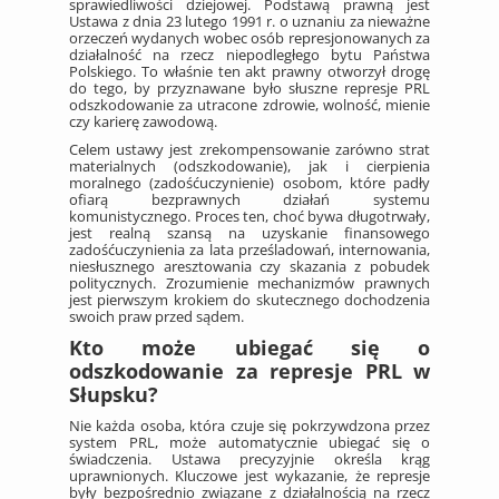
sprawiedliwości dziejowej. Podstawą prawną jest
Ustawa z dnia 23 lutego 1991 r. o uznaniu za nieważne
orzeczeń wydanych wobec osób represjonowanych za
działalność na rzecz niepodległego bytu Państwa
Polskiego. To właśnie ten akt prawny otworzył drogę
do tego, by przyznawane było słuszne represje PRL
odszkodowanie za utracone zdrowie, wolność, mienie
czy karierę zawodową.
Celem ustawy jest zrekompensowanie zarówno strat
materialnych (odszkodowanie), jak i cierpienia
moralnego (zadośćuczynienie) osobom, które padły
ofiarą bezprawnych działań systemu
komunistycznego. Proces ten, choć bywa długotrwały,
jest realną szansą na uzyskanie finansowego
zadośćuczynienia za lata prześladowań, internowania,
niesłusznego aresztowania czy skazania z pobudek
politycznych. Zrozumienie mechanizmów prawnych
jest pierwszym krokiem do skutecznego dochodzenia
swoich praw przed sądem.
Kto może ubiegać się o
odszkodowanie za represje PRL w
Słupsku?
Nie każda osoba, która czuje się pokrzywdzona przez
system PRL, może automatycznie ubiegać się o
świadczenia. Ustawa precyzyjnie określa krąg
uprawnionych. Kluczowe jest wykazanie, że represje
były bezpośrednio związane z działalnością na rzecz