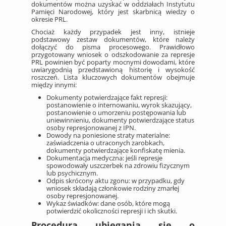
dokumentów można uzyskać w oddziałach Instytutu
Pamięci Narodowej, który jest skarbnicą wiedzy o
okresie PRL.
Chociaż każdy przypadek jest inny, istnieje
podstawowy zestaw dokumentów, które należy
dołączyć do pisma procesowego. Prawidłowo
przygotowany wniosek o odszkodowanie za represje
PRL powinien być poparty mocnymi dowodami, które
uwiarygodnią przedstawioną historię i wysokość
roszczeń. Lista kluczowych dokumentów obejmuje
między innymi:
Dokumenty potwierdzające fakt represji:
postanowienie o internowaniu, wyrok skazujący,
postanowienie o umorzeniu postępowania lub
uniewinnieniu, dokumenty potwierdzające status
osoby represjonowanej z IPN.
Dowody na poniesione straty materialne:
zaświadczenia o utraconych zarobkach,
dokumenty potwierdzające konfiskatę mienia.
Dokumentacja medyczna: jeśli represje
spowodowały uszczerbek na zdrowiu fizycznym
lub psychicznym.
Odpis skrócony aktu zgonu: w przypadku, gdy
wniosek składają członkowie rodziny zmarłej
osoby represjonowanej.
Wykaz świadków: dane osób, które mogą
potwierdzić okoliczności represji i ich skutki.
Procedura ubiegania się o