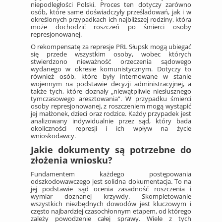
niepodległości Polski. Proces ten dotyczy zarówno
osób, które same doświadczyły prześladowań, jak i w
określonych przypadkach ich najbliższej rodziny, która
może dochodzić roszczeń po śmierci osoby
represjonowanej.
O rekompensatę za represje PRL Słupsk mogą ubiegać
się przede wszystkim osoby, wobec których
stwierdzono nieważność orzeczenia sądowego
wydanego w okresie komunistycznym. Dotyczy to
również osób, które były internowane w stanie
wojennym na podstawie decyzji administracyjnej, a
także tych, które doznały „niewątpliwie niesłusznego
tymczasowego aresztowania”. W przypadku śmierci
osoby represjonowanej, z roszczeniem mogą wystąpić
jej małżonek, dzieci oraz rodzice. Każdy przypadek jest
analizowany indywidualnie przez sąd, który bada
okoliczności represji i ich wpływ na życie
wnioskodawcy.
Jakie dokumenty są potrzebne do
złożenia wniosku?
Fundamentem każdego postępowania
odszkodowawczego jest solidna dokumentacja. To na
jej podstawie sąd ocenia zasadność roszczenia i
wymiar doznanej krzywdy. Skompletowanie
wszystkich niezbędnych dowodów jest kluczowym i
często najbardziej czasochłonnym etapem, od którego
zależy powodzenie całej sprawy. Wiele z tych