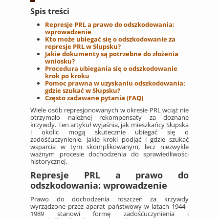
Spis treści
Represje PRL a prawo do odszkodowania:
wprowadzenie
Kto może ubiegać się o odszkodowanie za
represje PRL w Słupsku?
Jakie dokumenty są potrzebne do złożenia
wniosku?
Procedura ubiegania się o odszkodowanie
krok po kroku
Pomoc prawna w uzyskaniu odszkodowania:
gdzie szukać w Słupsku?
Często zadawane pytania (FAQ)
Wiele osób represjonowanych w okresie PRL wciąż nie
otrzymało należnej rekompensaty za doznane
krzywdy. Ten artykuł wyjaśnia, jak mieszkańcy Słupska
i okolic mogą skutecznie ubiegać się o
zadośćuczynienie, jakie kroki podjąć i gdzie szukać
wsparcia w tym skomplikowanym, lecz niezwykle
ważnym procesie dochodzenia do sprawiedliwości
historycznej.
Represje PRL a prawo do
odszkodowania: wprowadzenie
Prawo do dochodzenia roszczeń za krzywdy
wyrządzone przez aparat państwowy w latach 1944–
1989 stanowi formę zadośćuczynienia i