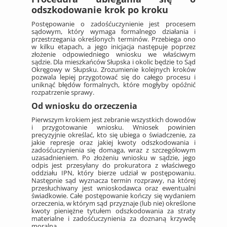
odszkodowanie krok po kroku
Postępowanie o zadośćuczynienie jest procesem
sądowym, który wymaga formalnego działania i
przestrzegania określonych terminów. Przebiega ono
w kilku etapach, a jego inicjacja następuje poprzez
złożenie odpowiedniego wniosku we właściwym
sądzie. Dla mieszkańców Słupska i okolic będzie to Sąd
Okręgowy w Słupsku. Zrozumienie kolejnych kroków
pozwala lepiej przygotować się do całego procesu i
uniknąć błędów formalnych, które mogłyby opóźnić
rozpatrzenie sprawy.
Od wniosku do orzeczenia
Pierwszym krokiem jest zebranie wszystkich dowodów
i przygotowanie wniosku. Wniosek powinien
precyzyjnie określać, kto się ubiega o świadczenie, za
jakie represje oraz jakiej kwoty odszkodowania i
zadośćuczynienia się domaga, wraz z szczegółowym
uzasadnieniem. Po złożeniu wniosku w sądzie, jego
odpis jest przesyłany do prokuratora z właściwego
oddziału IPN, który bierze udział w postępowaniu.
Następnie sąd wyznacza termin rozprawy, na której
przesłuchiwany jest wnioskodawca oraz ewentualni
świadkowie. Całe postępowanie kończy się wydaniem
orzeczenia, w którym sąd przyznaje (lub nie) określone
kwoty pieniężne tytułem odszkodowania za straty
materialne i zadośćuczynienia za doznaną krzywdę
moralną.