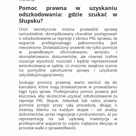
Pomoc prawna w uzyskaniu
odszkodowania: gdzie szukać w
Słupsku?
Choć teoretycznie można prowadzić sprawę
samodzielnie, skomplikowany charakter postępowań
o odszkodowanie za represje z okresu PRL sprawia, że
wsparcie profesjonalnego pełnomocnika jest
nieocenione. Doświadczony prawnik nie tylko pomoże
w prawidłowym sformułowaniu wniosku i
skompletowaniu dokumentów, ale również trafnie
oszacuje wysokość roszczeń i będzie reprezentował
wnioskodawcę w sądzie, co znacznie zwiększa szanse
na pomyślne zakończenie sprawy i uzyskanie
satysfakcjonującej kwoty.
Szukając pomocy prawnej, warto zwrócić się do
kancelarii, które mają doświadczenie w prowadzeniu
tego typu spraw. Profesjonalna pomoc prawna jest
kluczowa, aby skutecznie uzyskać odszkodowanie za
represje PRL Słupsk. Adwokat lub radca prawny
pomoże przejść przez całą procedurę, dbając o
interesy klienta na każdym etapie – od analizy
dokumentów, przez negocjacje z prokuratorem, aż po
reprezentację na sali sądowej. Inwestycja w
profesjonalne wsparcie to często najlepsza decyzja w
procesie walki o sprawiedliwość.