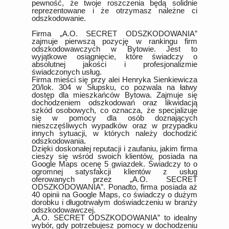
pewność, że twoje roszczenia będą solidnie
reprezentowane i że otrzymasz należne ci
odszkodowanie.
Firma „A.O. SECRET ODSZKODOWANIA”
zajmuje pierwszą pozycję w rankingu firm
odszkodowawczych w Bytowie.
Jest to
wyjątkowe osiągnięcie, które świadczy o
absolutnej jakości i profesjonalizmie
świadczonych usług.
Firma mieści się przy alei Henryka Sienkiewicza
20/lok. 304 w Słupsku, co pozwala na łatwy
dostęp dla mieszkańców Bytowa. Zajmuje się
dochodzeniem odszkodowań oraz likwidacją
szkód osobowych, co oznacza, że specjalizuje
się w pomocy dla osób doznających
nieszczęśliwych wypadków oraz w przypadku
innych sytuacji, w których należy dochodzić
odszkodowania.
Dzięki doskonałej reputacji i zaufaniu, jakim firma
cieszy się wśród swoich klientów, posiada na
Google Maps ocenę 5 gwiazdek. Świadczy to o
ogromnej satysfakcji klientów z usług
oferowanych przez „A.O. SECRET
ODSZKODOWANIA”. Ponadto, firma posiada aż
40 opinii na Google Maps, co świadczy o dużym
dorobku i długotrwałym doświadczeniu w branży
odszkodowawczej.
„
A.O. SECRET ODSZKODOWANIA” to idealny
wybór, gdy potrzebujesz pomocy w dochodzeniu